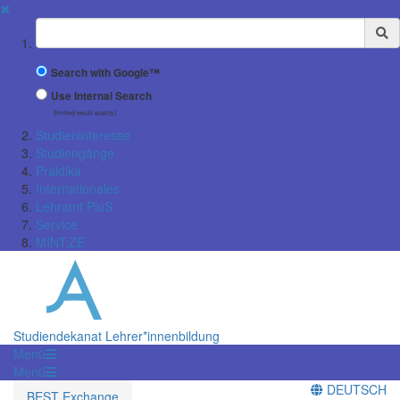
✖
Suchbegriff
Search with Google™
Use Internal Search
(limited result quality)
Studieninteresse
Studiengänge
Praktika
Internationales
Lehramt PluS
Service
MINT:ZE
Studiendekanat Lehrer*innenbildung
Menü
Menü
DEUTSCH
BEST Exchange