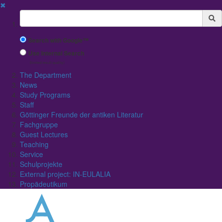
✖
Suchbegriff
Search with Google™
Use Internal Search
(limited result quality)
The Department
News
Study Programs
Staff
Göttinger Freunde der antiken Literatur
Fachgruppe
Guest Lectures
Teaching
Service
Schulprojekte
External project: IN-EULALIA
Propädeutikum