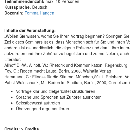
Teilnehmendenzahl:
max. 10 Personen
Kurssprache:
Deutsch
Dozentin:
Tomma Hangen
Inhalte der Veranstaltung:
„Wollen Sie wissen, womit Sie Ihren Vortrag beginnen? Springen Sie m
Ziel dieses Seminars ist es, dass Menschen sich für Sie und Ihren V
anderen ist es unerlässlich, die eigene Präsenz und damit Ihre inn
aufzutreten und Ihre Zuhörer zu begeistern und zu motiveiern, au
Literatur:
Allhoff D.-W., Allhoff, W.: Rhetorik und Kommunikation, Regensburg,
Fey, G.: Reden macht Laute, Berlin, 2006, Walhalla Verlag
Hammann, C.: Fitness für die Stimme, München,2011, Reinhardt Ve
Pabst-Weinschenk, M.: Reden im Studium, Berlin, 2000, Cornelsen 
Vorträge klar und zielgerichtet strukturieren
Sprache und Sprechen auf Zuhörer ausrichten
Selbstbewusst auftreten
Überzeugend argumentieren
Credits: 2 Credits