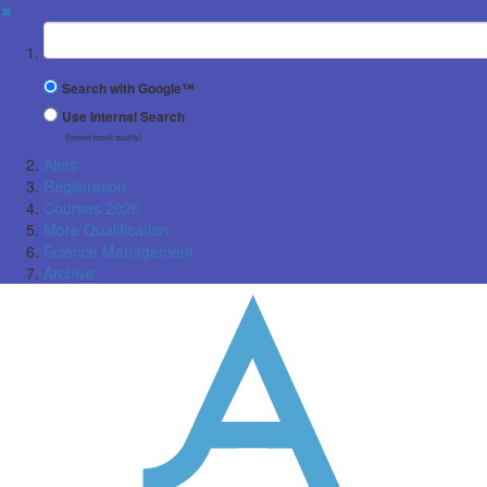
✖
Suchbegriff
Search with Google™
Use Internal Search
(limited result quality)
Aims
Registration
Courses 2026
More Qualification
Science Management
Archive