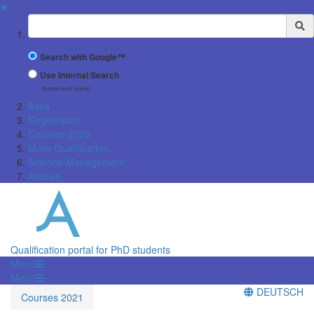
✖
Suchbegriff
Search with Google™
Use Internal Search
(limited result quality)
Aims
Registration
Courses 2026
More Qualification
Science Management
Archive
Qualification portal for PhD students
Menü
Menü
DEUTSCH
Courses 2021