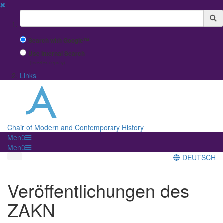
✖
Suchbegriff
Search with Google™
Use Internal Search
(limited result quality)
Links
Chair of Modern and Contemporary History
Menü
Menü
DEUTSCH
Veröffentlichungen des
ZAKN