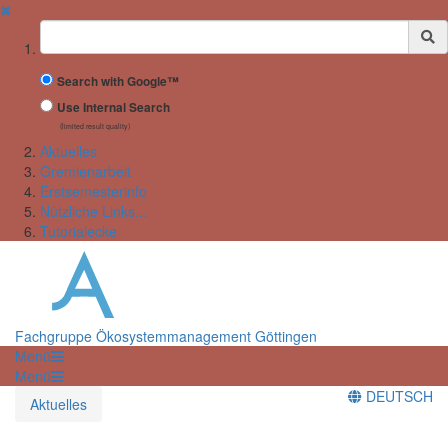
✖
Suchbegriff
Search with Google™
Use Internal Search
(limited result quality)
Aktuelles
Gremienarbeit
Erstsemesterinfo
Nützliche Links...
Tutorialecke
Fachgruppe Ökosystemmanagement Göttingen
Menü
Menü
DEUTSCH
Aktuelles