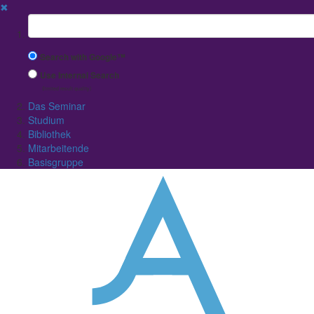
✖
Suchbegriff
Search with Google™
Use Internal Search
(limited result quality)
Das Seminar
Studium
Bibliothek
Mitarbeitende
Basisgruppe