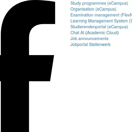
Study programmes (eCampus)
Organisation (eCampus)
Examination management (Flex
Learning Management System (S
Studierendenportal (eCampus)
Chat AI
(
Academic Cloud
)
Job announcements
Jobportal Stellenwerk