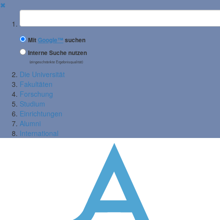
✖
Suchbegriff
Mit
Google™
suchen
Interne Suche nutzen
(eingeschränkte Ergebnisqualität)
Die Universität
Fakultäten
Forschung
Studium
Einrichtungen
Alumni
International