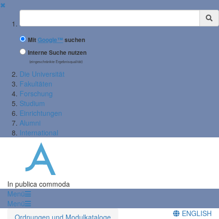
✖
Suchbegriff
Mit
Google™
suchen
Interne Suche nutzen
(eingeschränkte Ergebnisqualität)
Die Universität
Fakultäten
Forschung
Studium
Einrichtungen
Alumni
International
In publica commoda
Menü
Menü
ENGLISH
Ordnungen und Modulkataloge