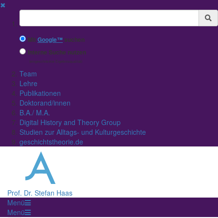
✖
Suchbegriff
Mit
Google™
suchen
Interne Suche nutzen
(eingeschränkte Ergebnisqualität)
Team
Lehre
Publikationen
Doktorand/innen
B.A./ M.A.
Digital History and Theory Group
Studien zur Alltags- und Kulturgeschichte
geschichtstheorie.de
Prof. Dr. Stefan Haas
Menü
Menü