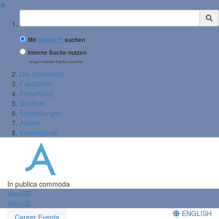
✖
Suchbegriff
Mit
Google™
suchen
Interne Suche nutzen
(eingeschränkte Ergebnisqualität)
Die Universität
Fakultäten
Forschung
Studium
Einrichtungen
Alumni
International
In publica commoda
Menü
Menü
ENGLISH
Career Events