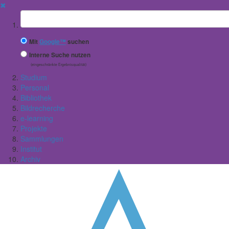
✖
Suchbegriff
Mit
Google™
suchen
Interne Suche nutzen
(eingeschränkte Ergebnisqualität)
Studium
Personal
Bibliothek
Bildrecherche
e-learning
Projekte
Sammlungen
Institut
Archiv