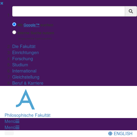
✖
Suchbegriff
Mit
Google™
suchen
Interne Suche nutzen
(eingeschränkte Ergebnisqualität)
Die Fakultät
Einrichtungen
Forschung
Studium
International
Gleichstellung
Beruf & Karriere
Philosophische Fakultät
Menü
Menü
ENGLISH