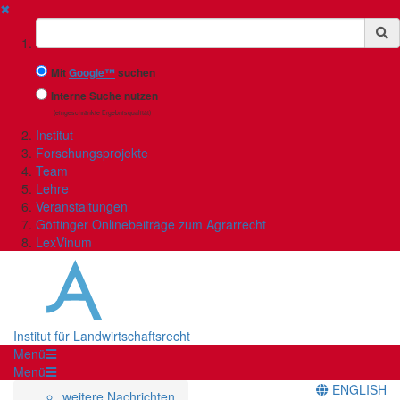
✖
Suchbegriff
Mit
Google™
suchen
Interne Suche nutzen
(eingeschränkte Ergebnisqualität)
Institut
Forschungsprojekte
Team
Lehre
Veranstaltungen
Göttinger Onlinebeiträge zum Agrarrecht
LexVinum
Institut für Landwirtschaftsrecht
Menü
Menü
ENGLISH
weitere Nachrichten