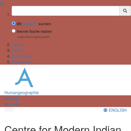
✖
Suchbegriff
Mit
Google™
suchen
Interne Suche nutzen
(eingeschränkte Ergebnisqualität)
Team
Lehre
Forschung
Ausstattung
Humangeographie
Menü
Menü
ENGLISH
Centre for Modern Indian