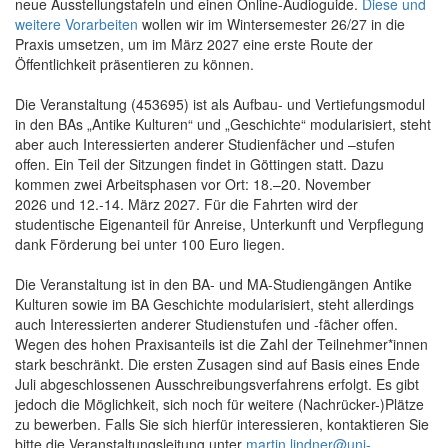
neue Ausstellungstafeln und einen Online-Audioguide.
Diese und
weitere Vorarbeiten
wollen wir im Wintersemester 26/27 in die
Praxis umsetzen, um im März 2027 eine erste Route der
Öffentlichkeit präsentieren zu können.
Die Veranstaltung (453695) ist als Aufbau- und Vertiefungsmodul
in den BAs „Antike Kulturen“ und „Geschichte“ modularisiert, steht
aber auch Interessierten anderer Studienfächer und –stufen
offen. Ein Teil der Sitzungen findet in Göttingen statt. Dazu
kommen zwei Arbeitsphasen vor Ort: 18.–20. November
2026 und 12.-14. März 2027. Für die Fahrten wird der
studentische Eigenanteil für Anreise, Unterkunft und Verpflegung
dank Förderung bei unter 100 Euro liegen.
Die Veranstaltung ist in den BA- und MA-Studiengängen Antike
Kulturen sowie im BA Geschichte modularisiert, steht allerdings
auch Interessierten anderer Studienstufen und -fächer offen.
Wegen des hohen Praxisanteils ist die Zahl der Teilnehmer*innen
stark beschränkt. Die ersten Zusagen sind auf Basis eines Ende
Juli abgeschlossenen Ausschreibungsverfahrens erfolgt. Es gibt
jedoch die Möglichkeit, sich noch für weitere (Nachrücker-)Plätze
zu bewerben. Falls Sie sich hierfür interessieren, kontaktieren Sie
bitte die Veranstaltungsleitung unter
martin.lindner@uni-