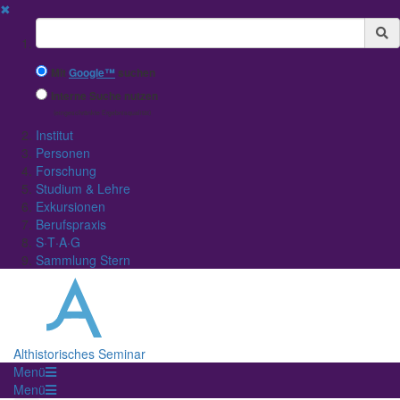
✖
Suchbegriff
Mit
Google™
suchen
Interne Suche nutzen
(eingeschränkte Ergebnisqualität)
Institut
Personen
Forschung
Studium & Lehre
Exkursionen
Berufspraxis
S·T·A·G
Sammlung Stern
Althistorisches Seminar
Menü
Menü