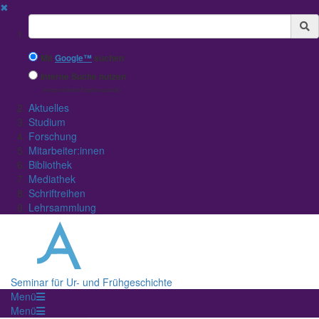
✖
Suchbegriff
Mit
Google™
suchen
Interne Suche nutzen
(eingeschränkte Ergebnisqualität)
Aktuelles
Studium
Forschung
Mitarbeiter:innen
Bibliothek
Mediathek
Schriftreihen
Lehrsammlung
Seminar für Ur- und Frühgeschichte
Menü
Menü