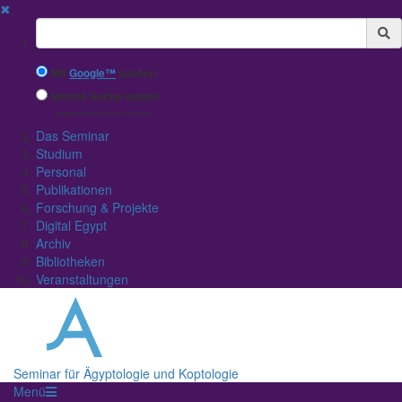
✖
Suchbegriff
Mit
Google™
suchen
Interne Suche nutzen
(eingeschränkte Ergebnisqualität)
Das Seminar
Studium
Personal
Publikationen
Forschung & Projekte
Digital Egypt
Archiv
Bibliotheken
Veranstaltungen
Seminar für Ägyptologie und Koptologie
Menü