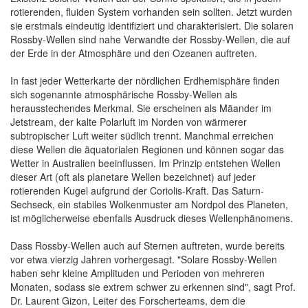
rotierenden, fluiden System vorhanden sein sollten. Jetzt wurden
sie erstmals eindeutig identifiziert und charakterisiert. Die solaren
Rossby-Wellen sind nahe Verwandte der Rossby-Wellen, die auf
der Erde in der Atmosphäre und den Ozeanen auftreten.
In fast jeder Wetterkarte der nördlichen Erdhemisphäre finden
sich sogenannte atmosphärische Rossby-Wellen als
herausstechendes Merkmal. Sie erscheinen als Mäander im
Jetstream, der kalte Polarluft im Norden von wärmerer
subtropischer Luft weiter südlich trennt. Manchmal erreichen
diese Wellen die äquatorialen Regionen und können sogar das
Wetter in Australien beeinflussen. Im Prinzip entstehen Wellen
dieser Art (oft als planetare Wellen bezeichnet) auf jeder
rotierenden Kugel aufgrund der Coriolis-Kraft. Das Saturn-
Sechseck, ein stabiles Wolkenmuster am Nordpol des Planeten,
ist möglicherweise ebenfalls Ausdruck dieses Wellenphänomens.
Dass Rossby-Wellen auch auf Sternen auftreten, wurde bereits
vor etwa vierzig Jahren vorhergesagt. "Solare Rossby-Wellen
haben sehr kleine Amplituden und Perioden von mehreren
Monaten, sodass sie extrem schwer zu erkennen sind", sagt Prof.
Dr. Laurent Gizon, Leiter des Forscherteams, dem die