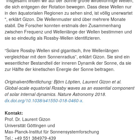
"Insgesamt finden wir auf der Sonne große wirbelförmige Wellen,
die sich entgegen der Rotation bewegen. Dass diese Wellen nur
in den äquatorialen Regionen zu sehen sind, ist völlig unerwartet
", erklärt Gizon. Die Wellenmuster sind über mehrere Monate
stabil. Die Forscher konnten erstmals den Zusammenhang
zwischen Frequenz und Wellenlänge der Wellen bestimmen und
sie so eindeutig als Rossby-Wellen identifizieren.
“Solare Rossby-Wellen sind gigantisch, ihre Wellenlängen
vergleichbar mit dem Sonnenradius”, erklärt Gizon. Sie sind ein
wesentlicher Bestandteil der inneren Dynamik der Sonne, da sie
zur Hälfte der kinetischen Energie der Sonne beitragen.
Originalveröffentlichung: Björn Löptien, Laurent Gizon et al.
Global-scale equatorial Rossby waves as an essential component
of solar internal dynamics. Nature Astronomy 2018.
dx.doi.org/10.1038/s41550-018-0460-x.
Kontakt:
Prof. Dr. Laurent Gizon
Universität Göttingen und
Max-Planck-Institut für Sonnensystemforschung
Tel.: +49 551 384979-439