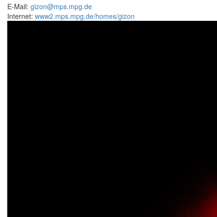
E-Mail:
gizon@mps.mpg.de
Internet:
www2.mps.mpg.de/homes/gizon