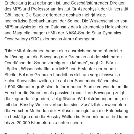
Entdeckung jetzt gelungen ist, und Geschäftsführender Direktor
des MPS und Professor am Institut für Astrophysik der Universität
Göttingen. Die Studie erforderte deshalb mehrjährige,
hochpräzise Beobachtungen der Sonne. Die Wissenschaftler vom
MPS analysierten einen Datensatz des Instrumentes Heliospheric
and Magnetic Imager (HMI) der NASA-Sonde Solar Dynamics
Observatory (SDO), der sechs Jahre überspannt.
"Die HMI-Aufnahmen haben eine ausreichend hohe räumliche
Auflösung, um die Bewegung der Granulen auf der sichtbaren
Oberfläche der Sonne verfolgen zu können", sagt Dr. Björn
Löptien, Wissenschaftler am MPS und Erstautor der neuen
Studie. Bei den Granulen handelt es sich um vergleichsweise
kleine Konvektionszellen, die auf der Sonnenoberfläche etwa
1.500 Kilometer groß sind. In ihrer neuen Studie verwendeten die
Forscher die Granulen als passive Tracer: Ihre Bewegung zeigt
die zugrunde liegenden, viel größeren Wirbelströmungen auf, die
mit den Rossby-Wellen verbunden sind. Zusätzlich verwendeten
die Forscher Methoden der Helioseismologie, um die Entdeckung
zu bestätigen und die Rossby-Wellen im Sonneninneren in Tiefen
bis zu 20.000 Kilometern zu untersuchen.