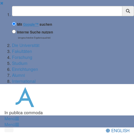
✖
Suchbegriff
Mit
Google™
suchen
Interne Suche nutzen
(eingeschränkte Ergebnisqualität)
Die Universität
Fakultäten
Forschung
Studium
Einrichtungen
Alumni
International
In publica commoda
Menü
Menü
ENGLISH