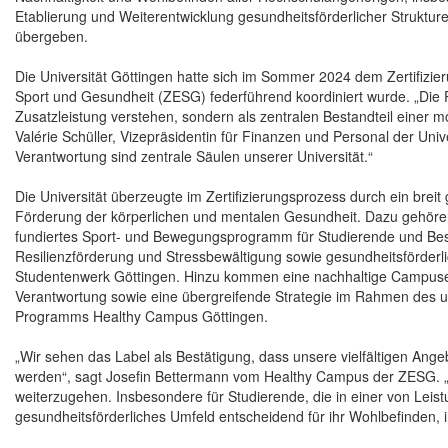
Etablierung und Weiterentwicklung gesundheitsförderlicher Struktur
übergeben.
Die Universität Göttingen hatte sich im Sommer 2024 dem Zertifizie
Sport und Gesundheit (ZESG) federführend koordiniert wurde. „Die Plat
Zusatzleistung verstehen, sondern als zentralen Bestandteil einer mo
Valérie Schüller, Vizepräsidentin für Finanzen und Personal der Univ
Verantwortung sind zentrale Säulen unserer Universität.“
Die Universität überzeugte im Zertifizierungsprozess durch ein br
Förderung der körperlichen und mentalen Gesundheit. Dazu gehören
fundiertes Sport- und Bewegungsprogramm für Studierende und Besc
Resilienzförderung und Stressbewältigung sowie gesundheitsförde
Studentenwerk Göttingen. Hinzu kommen eine nachhaltige Campusent
Verantwortung sowie eine übergreifende Strategie im Rahmen des
Programms Healthy Campus Göttingen.
„Wir sehen das Label als Bestätigung, dass unsere vielfältigen An
werden“, sagt Josefin Bettermann vom Healthy Campus der ZESG. „
weiterzugehen. Insbesondere für Studierende, die in einer von Leis
gesundheitsförderliches Umfeld entscheidend für ihr Wohlbefinden, i