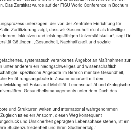
en. Das Zertifikat wurde auf der FISU World Conference in Bochum
rungsprozess unterzogen, der von der Zentralen Einrichtung für
in-Zertifizierung zeigt, dass wir Gesundheit nicht als freiwillige
dernen, inklusiven und leistungsfähigen Universitätskultur“, sagt Dr.
ersität Göttingen. „Gesundheit, Nachhaltigkeit und soziale
eit gefächertes, systematisch verankertes Angebot an Maßnahmen zur
 unter anderem ein niedrigschwelliges und wissenschaftlich
häftigte, spezifische Angebote im Bereich mentale Gesundheit,
rliche Ernährungsangebote in Zusammenarbeit mit dem
wicklung mit Fokus auf Mobilität, Lebensqualität und ökologische
 universitären Gesundheitsmanagements unter dem Dach des
gebote und Strukturen wirken und international wahrgenommen
Zugleich ist es ein Ansporn, diesen Weg konsequent
tungsdruck und Unsicherheit geprägten Lebensphase stehen, ist ein
hre Studienzufriedenheit und ihren Studienerfolg.“