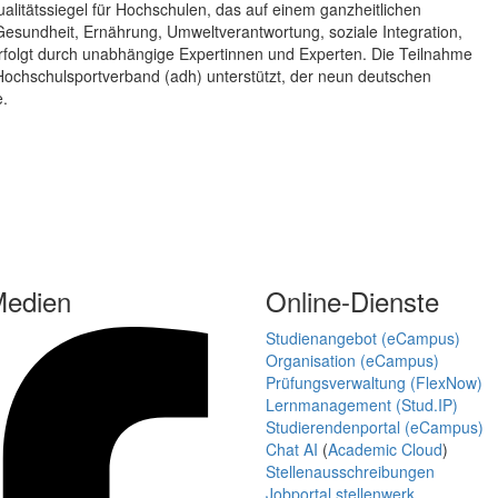
alitätssiegel für Hochschulen, das auf einem ganzheitlichen
esundheit, Ernährung, Umweltverantwortung, soziale Integration,
rfolgt durch unabhängige Expertinnen und Experten. Die Teilnahme
Hochschulsportverband (adh) unterstützt, der neun deutschen
e.
Medien
Online-Dienste
Studienangebot (eCampus)
Organisation (eCampus)
Prüfungsverwaltung (FlexNow)
Lernmanagement (Stud.IP)
Studierendenportal (eCampus)
Chat AI
(
Academic Cloud
)
Stellenausschreibungen
Jobportal stellenwerk