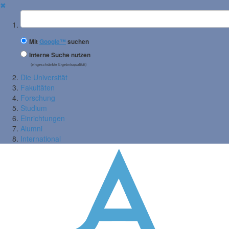
✖
Suchbegriff
Mit
Google™
suchen
Interne Suche nutzen
(eingeschränkte Ergebnisqualität)
Die Universität
Fakultäten
Forschung
Studium
Einrichtungen
Alumni
International