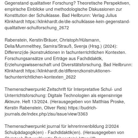
Gegenstand qualitativer Forschung? Theoretische Perspektiven,
empirische Einblicke und methodologische Diskussionen zur
Konstitution der Schulklasse. Bad Heilbrunn: Verlag Julius
Klinkhardt https://klinkhardt.de/die-schulklasse-kein-gegenstand-
qualitativer-schulforschung_2672
Rabenstein, Kerstin/Bräuer, Christoph/Hülsmann,
Delia/Mummelthey, Samira/Strauß, Svenja (Hrsg.) (2024):
Differenz(de-)konstruktionen in fachunterrichtlichen Kontexten.
Forschungsansätze und Erträge aus Fachdidaktik,
Erziehungswissenschaft und Diversitätsforschung. Bad Heilbrunn:
Klinkhardt https://klinkhardt.de/differenzkonstruktionen-
fachunterrichtlichen-kontexten_2622
Themenschwerpunkt Zeitschrift für Interpretative Schul- und
Unterrichtsforschung: Digitale Technologien als eigensinnige
Akteure. Heft 13/2024. (Herausgegeben von Matthias Proske,
Kerstin Rabenstein, Oliver Reis) https://budrich-
journals.de/index.php/zisu/issue/view/3363
Themenschwerpunkt journal für lehrerinnenbildung 2/2024
Schulpädagogik(en) - Fachdidaktik(en). (Herausgegeben von