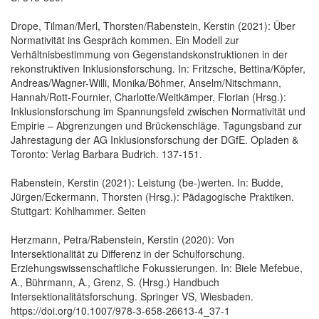
Drope, Tilman/Merl, Thorsten/Rabenstein, Kerstin (2021): Über
Normativität ins Gespräch kommen. Ein Modell zur
Verhältnisbestimmung von Gegenstandskonstruktionen in der
rekonstruktiven Inklusionsforschung. In: Fritzsche, Bettina/Köpfer,
Andreas/Wagner-Willi, Monika/Böhmer, Anselm/Nitschmann,
Hannah/Rott-Fournier, Charlotte/Weitkämper, Florian (Hrsg.):
Inklusionsforschung im Spannungsfeld zwischen Normativität und
Empirie – Abgrenzungen und Brückenschläge. Tagungsband zur
Jahrestagung der AG Inklusionsforschung der DGfE. Opladen &
Toronto: Verlag Barbara Budrich. 137-151.
Rabenstein, Kerstin (2021): Leistung (be-)werten. In: Budde,
Jürgen/Eckermann, Thorsten (Hrsg.): Pädagogische Praktiken.
Stuttgart: Kohlhammer. Seiten
Herzmann, Petra/Rabenstein, Kerstin (2020): Von
Intersektionalität zu Differenz in der Schulforschung.
Erziehungswissenschaftliche Fokussierungen. In: Biele Mefebue,
A., Bührmann, A., Grenz, S. (Hrsg.) Handbuch
Intersektionalitätsforschung. Springer VS, Wiesbaden.
https://doi.org/10.1007/978-3-658-26613-4_37-1