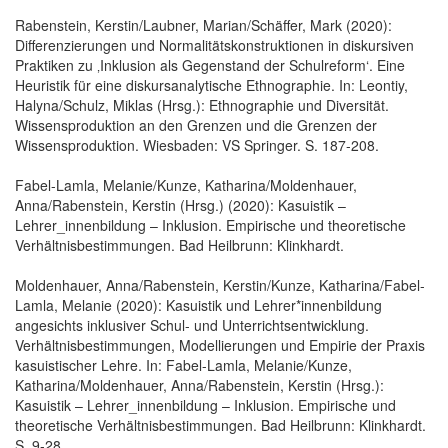
Rabenstein, Kerstin/Laubner, Marian/Schäffer, Mark (2020):
Differenzierungen und Normalitätskonstruktionen in diskursiven
Praktiken zu ‚Inklusion als Gegenstand der Schulreform‘. Eine
Heuristik für eine diskursanalytische Ethnographie. In: Leontiy,
Halyna/Schulz, Miklas (Hrsg.): Ethnographie und Diversität.
Wissensproduktion an den Grenzen und die Grenzen der
Wissensproduktion. Wiesbaden: VS Springer. S. 187-208.
Fabel-Lamla, Melanie/Kunze, Katharina/Moldenhauer,
Anna/Rabenstein, Kerstin (Hrsg.) (2020): Kasuistik –
Lehrer_innenbildung – Inklusion. Empirische und theoretische
Verhältnisbestimmungen. Bad Heilbrunn: Klinkhardt.
Moldenhauer, Anna/Rabenstein, Kerstin/Kunze, Katharina/Fabel-
Lamla, Melanie (2020): Kasuistik und Lehrer*innenbildung
angesichts inklusiver Schul- und Unterrichtsentwicklung.
Verhältnisbestimmungen, Modellierungen und Empirie der Praxis
kasuistischer Lehre. In: Fabel-Lamla, Melanie/Kunze,
Katharina/Moldenhauer, Anna/Rabenstein, Kerstin (Hrsg.):
Kasuistik – Lehrer_innenbildung – Inklusion. Empirische und
theoretische Verhältnisbestimmungen. Bad Heilbrunn: Klinkhardt.
S. 9-28.