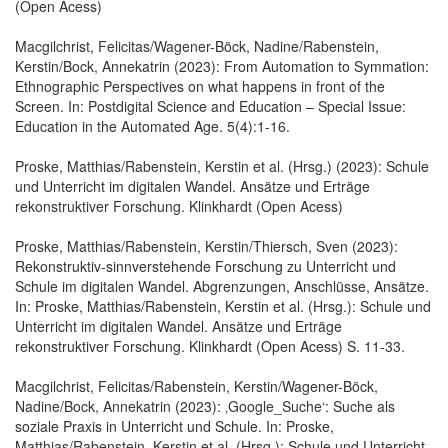
(Open Acess)
Macgilchrist, Felicitas/Wagener-Böck, Nadine/Rabenstein,
Kerstin/Bock, Annekatrin (2023): From Automation to Symmation:
Ethnographic Perspectives on what happens in front of the
Screen. In: Postdigital Science and Education – Special Issue:
Education in the Automated Age. 5(4):1-16.
Proske, Matthias/Rabenstein, Kerstin et al. (Hrsg.) (2023): Schule
und Unterricht im digitalen Wandel. Ansätze und Erträge
rekonstruktiver Forschung. Klinkhardt (Open Acess)
Proske, Matthias/Rabenstein, Kerstin/Thiersch, Sven (2023):
Rekonstruktiv-sinnverstehende Forschung zu Unterricht und
Schule im digitalen Wandel. Abgrenzungen, Anschlüsse, Ansätze.
In: Proske, Matthias/Rabenstein, Kerstin et al. (Hrsg.): Schule und
Unterricht im digitalen Wandel. Ansätze und Erträge
rekonstruktiver Forschung. Klinkhardt (Open Acess) S. 11-33.
Macgilchrist, Felicitas/Rabenstein, Kerstin/Wagener-Böck,
Nadine/Bock, Annekatrin (2023): ‚Google_Suche‘: Suche als
soziale Praxis in Unterricht und Schule. In: Proske,
Matthias/Rabenstein, Kerstin et al. (Hrsg.): Schule und Unterricht