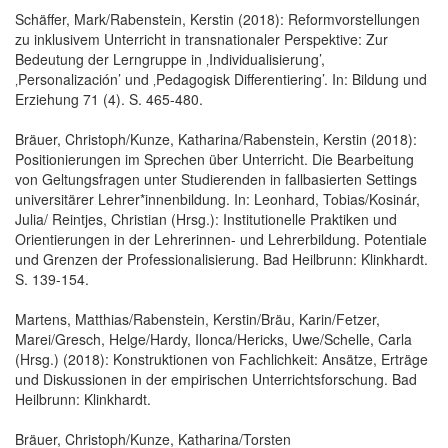
Schäffer, Mark/Rabenstein, Kerstin (2018): Reformvorstellungen
zu inklusivem Unterricht in transnationaler Perspektive: Zur
Bedeutung der Lerngruppe in ‚Individualisierung’,
‚Personalización’ und ‚Pedagogisk Differentiering’. In: Bildung und
Erziehung 71 (4). S. 465-480.
Bräuer, Christoph/Kunze, Katharina/Rabenstein, Kerstin (2018):
Positionierungen im Sprechen über Unterricht. Die Bearbeitung
von Geltungsfragen unter Studierenden in fallbasierten Settings
universitärer Lehrer*innenbildung. In: Leonhard, Tobias/Kosinár,
Julia/ Reintjes, Christian (Hrsg.): Institutionelle Praktiken und
Orientierungen in der Lehrerinnen- und Lehrerbildung. Potentiale
und Grenzen der Professionalisierung. Bad Heilbrunn: Klinkhardt.
S. 139-154.
Martens, Matthias/Rabenstein, Kerstin/Bräu, Karin/Fetzer,
Marei/Gresch, Helge/Hardy, Ilonca/Hericks, Uwe/Schelle, Carla
(Hrsg.) (2018): Konstruktionen von Fachlichkeit: Ansätze, Erträge
und Diskussionen in der empirischen Unterrichtsforschung. Bad
Heilbrunn: Klinkhardt.
Bräuer, Christoph/Kunze, Katharina/Torsten