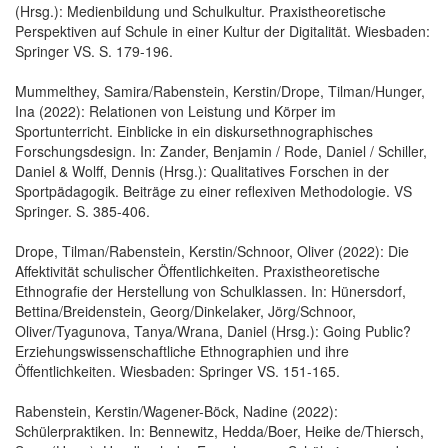
(Hrsg.): Medienbildung und Schulkultur. Praxistheoretische
Perspektiven auf Schule in einer Kultur der Digitalität. Wiesbaden:
Springer VS. S. 179-196.
Mummelthey, Samira/Rabenstein, Kerstin/Drope, Tilman/Hunger,
Ina (2022): Relationen von Leistung und Körper im
Sportunterricht. Einblicke in ein diskursethnographisches
Forschungsdesign. In: Zander, Benjamin / Rode, Daniel / Schiller,
Daniel & Wolff, Dennis (Hrsg.): Qualitatives Forschen in der
Sportpädagogik. Beiträge zu einer reflexiven Methodologie. VS
Springer. S. 385-406.
Drope, Tilman/Rabenstein, Kerstin/Schnoor, Oliver (2022): Die
Affektivität schulischer Öffentlichkeiten. Praxistheoretische
Ethnografie der Herstellung von Schulklassen. In: Hünersdorf,
Bettina/Breidenstein, Georg/Dinkelaker, Jörg/Schnoor,
Oliver/Tyagunova, Tanya/Wrana, Daniel (Hrsg.): Going Public?
Erziehungswissenschaftliche Ethnographien und ihre
Öffentlichkeiten. Wiesbaden: Springer VS. 151-165.
Rabenstein, Kerstin/Wagener-Böck, Nadine (2022):
Schülerpraktiken. In: Bennewitz, Hedda/Boer, Heike de/Thiersch,