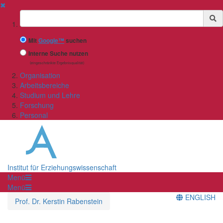
✖
Suchbegriff
Mit
Google™
suchen
Interne Suche nutzen
(eingeschränkte Ergebnisqualität)
Organisation
Arbeitsbereiche
Studium und Lehre
Forschung
Personal
Institut für Erziehungswissenschaft
Menü
Menü
ENGLISH
Prof. Dr. Kerstin Rabenstein