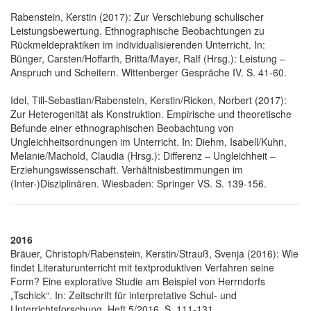
Rabenstein, Kerstin (2017): Zur Verschiebung schulischer
Leistungsbewertung. Ethnographische Beobachtungen zu
Rückmeldepraktiken im individualisierenden Unterricht. In:
Bünger, Carsten/Hoffarth, Britta/Mayer, Ralf (Hrsg.): Leistung –
Anspruch und Scheitern. Wittenberger Gespräche IV. S. 41-60.
Idel, Till-Sebastian/Rabenstein, Kerstin/Ricken, Norbert (2017):
Zur Heterogenität als Konstruktion. Empirische und theoretische
Befunde einer ethnographischen Beobachtung von
Ungleichheitsordnungen im Unterricht. In: Diehm, Isabell/Kuhn,
Melanie/Machold, Claudia (Hrsg.): Differenz – Ungleichheit –
Erziehungswissenschaft. Verhältnisbestimmungen im
(Inter-)Disziplinären. Wiesbaden: Springer VS. S. 139-156.
2016
Bräuer, Christoph/Rabenstein, Kerstin/Strauß, Svenja (2016): Wie
findet Literaturunterricht mit textproduktiven Verfahren seine
Form? Eine explorative Studie am Beispiel von Herrndorfs
„Tschick“. In: Zeitschrift für interpretative Schul- und
Unterrichtsforschung. Heft 5/2016. S. 111-131.