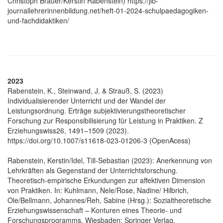
Christoph Bräuer/Kerstin Rabenstein) https://jlb-
journallehrerinnenbildung.net/heft-01-2024-schulpaedagogiken-
und-fachdidaktiken/
2023
Rabenstein, K., Steinwand, J. & Strauß, S. (2023)
Individualisierender Unterricht und der Wandel der
Leistungsordnung. Erträge subjektivierungstheoretischer
Forschung zur Responsibilisierung für Leistung in Praktiken. Z
Erziehungswiss26, 1491–1509 (2023).
https://doi.org/10.1007/s11618-023-01206-3 (OpenAcess)
Rabenstein, Kerstin/Idel, Till-Sebastian (2023): Anerkennung von
Lehrkräften als Gegenstand der Unterrichtsforschung.
Theoretisch-empirische Erkundungen zur affektiven Dimension
von Praktiken. In: Kuhlmann, Nele/Rose, Nadine/ Hilbrich,
Ole/Bellmann, Johannes/Reh, Sabine (Hrsg.): Sozialtheoretische
Erziehungswissenschaft – Konturen eines Theorie- und
Forschungsprogramms. Wiesbaden: Springer Verlag.