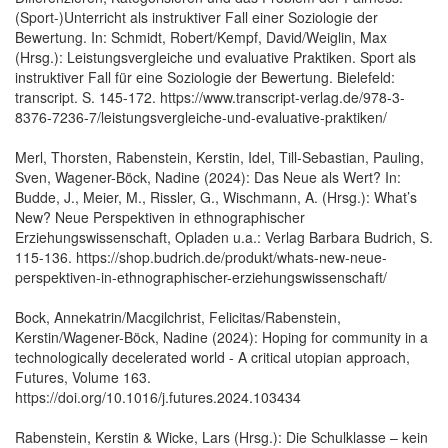
(Sport-)Unterricht als instruktiver Fall einer Soziologie der
Bewertung. In: Schmidt, Robert/Kempf, David/Weiglin, Max
(Hrsg.): Leistungsvergleiche und evaluative Praktiken. Sport als
instruktiver Fall für eine Soziologie der Bewertung. Bielefeld:
transcript. S. 145-172. https://www.transcript-verlag.de/978-3-
8376-7236-7/leistungsvergleiche-und-evaluative-praktiken/
Merl, Thorsten, Rabenstein, Kerstin, Idel, Till-Sebastian, Pauling,
Sven, Wagener-Böck, Nadine (2024): Das Neue als Wert? In:
Budde, J., Meier, M., Rissler, G., Wischmann, A. (Hrsg.): What’s
New? Neue Perspektiven in ethnographischer
Erziehungswissenschaft, Opladen u.a.: Verlag Barbara Budrich, S.
115-136. https://shop.budrich.de/produkt/whats-new-neue-
perspektiven-in-ethnographischer-erziehungswissenschaft/
Bock, Annekatrin/Macgilchrist, Felicitas/Rabenstein,
Kerstin/Wagener-Böck, Nadine (2024): Hoping for community in a
technologically decelerated world - A critical utopian approach,
Futures, Volume 163.
https://doi.org/10.1016/j.futures.2024.103434
Rabenstein, Kerstin & Wicke, Lars (Hrsg.): Die Schulklasse – kein