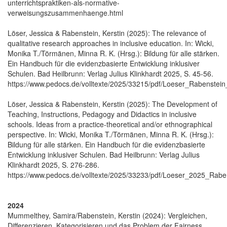
unterrichtspraktiken-als-normative-
verweisungszusammenhaenge.html
Löser, Jessica & Rabenstein, Kerstin (2025): The relevance of
qualitative research approaches in inclusive education. In: Wicki,
Monika T./Törmänen, Minna R. K. (Hrsg.): Bildung für alle stärken.
Ein Handbuch für die evidenzbasierte Entwicklung inklusiver
Schulen. Bad Heilbrunn: Verlag Julius Klinkhardt 2025, S. 45-56.
https://www.pedocs.de/volltexte/2025/33215/pdf/Loeser_Rabenstei
Löser, Jessica & Rabenstein, Kerstin (2025): The Development of
Teaching, Instructions, Pedagogy and Didactics in inclusive
schools. Ideas from a practice-theoretical and/or ethnographical
perspective. In: Wicki, Monika T./Törmänen, Minna R. K. (Hrsg.):
Bildung für alle stärken. Ein Handbuch für die evidenzbasierte
Entwicklung inklusiver Schulen. Bad Heilbrunn: Verlag Julius
Klinkhardt 2025, S. 276-286.
https://www.pedocs.de/volltexte/2025/33233/pdf/Loeser_2025_Rab
2024
Mummelthey, Samira/Rabenstein, Kerstin (2024): Vergleichen,
Differenzieren, Kategorisieren und das Problem der Fairness.