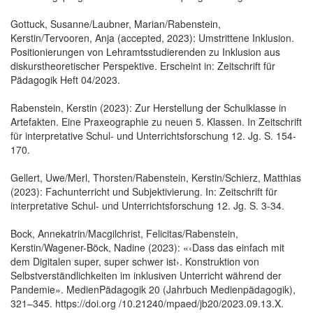
Gottuck, Susanne/Laubner, Marian/Rabenstein,
Kerstin/Tervooren, Anja (accepted, 2023): Umstrittene Inklusion.
Positionierungen von Lehramtsstudierenden zu Inklusion aus
diskurstheoretischer Perspektive. Erscheint in: Zeitschrift für
Pädagogik Heft 04/2023.
Rabenstein, Kerstin (2023): Zur Herstellung der Schulklasse in
Artefakten. Eine Praxeographie zu neuen 5. Klassen. In Zeitschrift
für interpretative Schul- und Unterrichtsforschung 12. Jg. S. 154-
170.
Gellert, Uwe/Merl, Thorsten/Rabenstein, Kerstin/Schierz, Matthias
(2023): Fachunterricht und Subjektivierung. In: Zeitschrift für
interpretative Schul- und Unterrichtsforschung 12. Jg. S. 3-34.
Bock, Annekatrin/Macgilchrist, Felicitas/Rabenstein,
Kerstin/Wagener-Böck, Nadine (2023): «‹Dass das einfach mit
dem Digitalen super, super schwer ist›. Konstruktion von
Selbstverständlichkeiten im inklusiven Unterricht während der
Pandemie». MedienPädagogik 20 (Jahrbuch Medienpädagogik),
321–345. https://doi.org /10.21240/mpaed/jb20/2023.09.13.X.