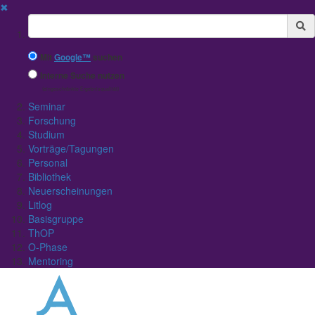
✖
Suchbegriff
Mit
Google™
suchen
Interne Suche nutzen
(eingeschränkte Ergebnisqualität)
Seminar
Forschung
Studium
Vorträge/Tagungen
Personal
Bibliothek
Neuerscheinungen
Litlog
Basisgruppe
ThOP
O-Phase
Mentoring