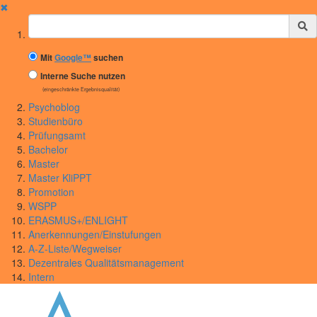
✖
Suchbegriff
Mit
Google™
suchen
Interne Suche nutzen
(eingeschränkte Ergebnisqualität)
Psychoblog
Studienbüro
Prüfungsamt
Bachelor
Master
Master KliPPT
Promotion
WSPP
ERASMUS+/ENLIGHT
Anerkennungen/Einstufungen
A-Z-Liste/Wegweiser
Dezentrales Qualitätsmanagement
Intern