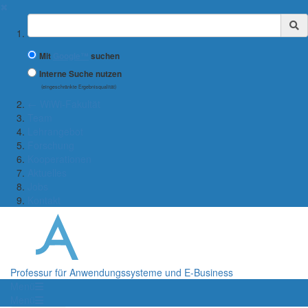
✖
Suchbegriff
Mit
Google™
suchen
Interne Suche nutzen
(eingeschränkte Ergebnisqualität)
← WiWi-Fakultät
Team
Lehrangebot
Forschung
Kooperationen
Aktuelles
Jobs
Kontakt
Professur für Anwendungssysteme und E-Business
Menü
Menü