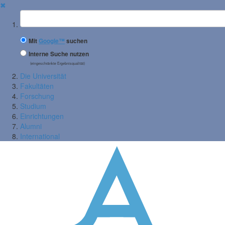
✖
Suchbegriff
Mit
Google™
suchen
Interne Suche nutzen
(eingeschränkte Ergebnisqualität)
Die Universität
Fakultäten
Forschung
Studium
Einrichtungen
Alumni
International