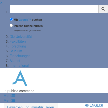
✖
Suchbegriff
Mit
Google™
suchen
Interne Suche nutzen
(eingeschränkte Ergebnisqualität)
Die Universität
Fakultäten
Forschung
Studium
Einrichtungen
Alumni
International
In publica commoda
Menü
Menü
ENGLISH
Bewerben und Immatrikulieren