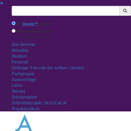
✖
Suchbegriff
Mit
Google™
suchen
Interne Suche nutzen
(eingeschränkte Ergebnisqualität)
Das Seminar
Aktuelles
Studium
Personal
Göttinger Freunde der antiken Literatur
Fachgruppe
Gastvorträge
Lehre
Service
Schulprojekte
Drittmittelprojekt: IN-EULALIA
Propädeutikum