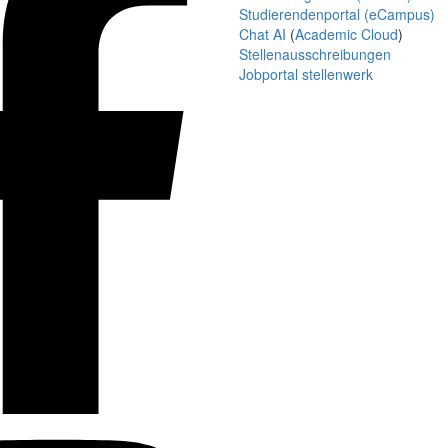
Studierendenportal (eCampus)
Chat AI
(
Academic Cloud
)
Stellenausschreibungen
Jobportal stellenwerk