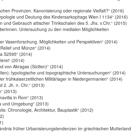
ischen Provinzen. Kanonisierung oder regionale Vielfalt?“ (2016)
ypologie und Deutung des Kindersarkophags Wien I 1134“ (2016)
und Gebrauch attischer Trinkschalen des 5. Jhs. v.Chr.“ (2015)
emäerinnen. Untersuchung zu den medialen Möglichkeiten
er Vasenforschung. Möglichkeiten und Perspektiven“ (2014)
r, Relief und Münze“ (2014)
ra S2595“ (2014)
erei“ (2014)
nd von Akragas (Sizilien)“ (2014)
ilien): typologische und topographische Untersuchungen“ (2014)
r frühkaiserzeitlichen Militärlager in Niedergermanien“ (2014)
 2. Jh. n. Chr.“ (2013)
“ (2013)
avilla in Rom“ (2013)
ia und Umgebung“ (2013)
s: Chronologie, Architektur, Bauplastik“ (2012)
12)
1)
ndnis früher Urbanisierungstendenzen im griechischen Mutterland