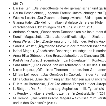
(2017)
Darline Kerl, „Die Viergöttersteine der germanischen und gall
Carina Rosenlehner, „Jagende Eroten: Untersuchungen zur T
Wiebke Lossin, „Der Zusammenhang zwischen Bildkomposition 
Gianna Haje, „Die kleinformatigen Bildnisse der ersten Ptol
verschiedener Bildgattungen des 3. Jhs. v. Chr.“ (2015)
Andreas Kostros, „Webbasierte Datenbanken als Instrument d
Kerstin Magaschütz, „Diana als Identifikationsfigur in Skulptu
Anna Weissmüller, „Darstellung und Funktion des Reliefs Ago
Sabrina Welker, „Ägyptische Motive in der römischen Wandmal
Isabel Megatli, „Griechische Dachziegel im indigenen Hinterla
Anna-Elisa Stümpel, „Eine Bronzestatuette aus Cianciana (Siz
Karl-Arthur Aurin, „Hedemünden. Ein Römerlager im Kontext de
Sara Kunkel, „Die Grabbauten der römischen Kaiser des 1. und
Nicole Napora, „Öffentliche Thermen im römischen Germanien
Miriam Leinweber, „Das Gemälde im Cubiculum B der Farnesin
Elina Schulze, „Eine Sammlung antiker Münzen aus Ciancian
D. Krause Brennecke, „Der Alte Athena Tempel auf der Akropoli
L. Böttger, „Das Porträt des sog. Sophokles im III. Typus“ (20
T. Rendek, „Indigene Siedlungszentren in Zentralsizilien“ (201
M. Rempe, „Das vorklassische Megara – Schlüssel zum Verstä
und in den Kolonien?“ (2011)