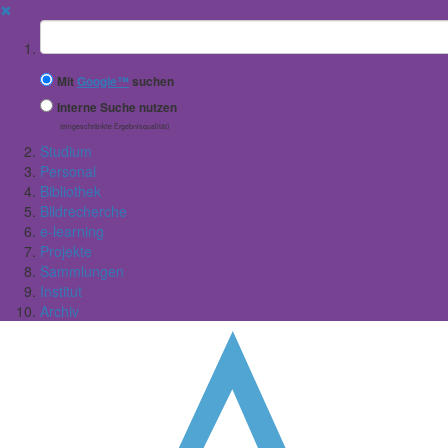
✖
Suchbegriff
Mit
Google™
suchen
Interne Suche nutzen
(eingeschränkte Ergebnisqualität)
Studium
Personal
Bibliothek
Bildrecherche
e-learning
Projekte
Sammlungen
Institut
Archiv