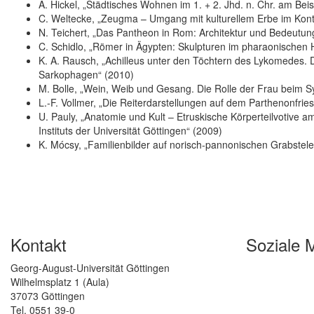
A. Hickel, „Städtisches Wohnen im 1. + 2. Jhd. n. Chr. am Beis
C. Weltecke, „Zeugma – Umgang mit kulturellem Erbe im Konte
N. Teichert, „Das Pantheon in Rom: Architektur und Bedeutun
C. Schidlo, „Römer in Ägypten: Skulpturen im pharaonischen 
K. A. Rausch, „Achilleus unter den Töchtern des Lykomedes. 
Sarkophagen“ (2010)
M. Bolle, „Wein, Weib und Gesang. Die Rolle der Frau beim S
L.-F. Vollmer, „Die Reiterdarstellungen auf dem Parthenonfries
U. Pauly, „Anatomie und Kult – Etruskische Körperteilvotive 
Instituts der Universität Göttingen“ (2009)
K. Mócsy, „Familienbilder auf norisch-pannonischen Grabstel
Kontakt
Soziale 
Georg-August-Universität Göttingen
Wilhelmsplatz 1 (Aula)
37073 Göttingen
Tel. 0551 39-0