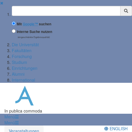
✖
Suchbegriff
Mit
Google™
suchen
Interne Suche nutzen
(eingeschränkte Ergebnisqualität)
Die Universität
Fakultäten
Forschung
Studium
Einrichtungen
Alumni
International
In publica commoda
Menü
Menü
ENGLISH
Veranstaltungen