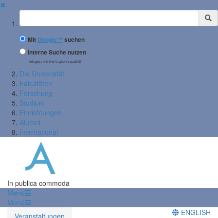
✖
Suchbegriff
Mit
Google™
suchen
Interne Suche nutzen
(eingeschränkte Ergebnisqualität)
Die Universität
Fakultäten
Forschung
Studium
Einrichtungen
Alumni
International
In publica commoda
Menü
Menü
ENGLISH
Veranstaltungen