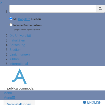
✖
Suchbegriff
Mit
Google™
suchen
Interne Suche nutzen
(eingeschränkte Ergebnisqualität)
Die Universität
Fakultäten
Forschung
Studium
Einrichtungen
Alumni
International
In publica commoda
Menü
Menü
ENGLISH
Veranstaltungen