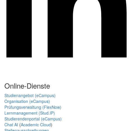
Online-Dienste
Studienangebot (eCampus)
Organisation (eCampus)
Prüfungsverwaltung (FlexNow)
Lernmanagement (Stud.IP)
Studierendenportal (eCampus)
Chat AI
(
Academic Cloud
)
Stellenausschreibungen