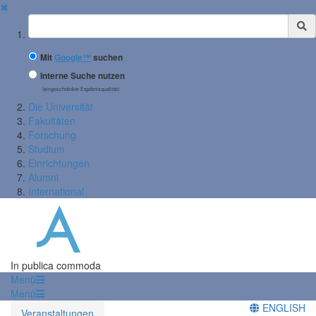
✖
Suchbegriff
Mit
Google™
suchen
Interne Suche nutzen
(eingeschränkte Ergebnisqualität)
Die Universität
Fakultäten
Forschung
Studium
Einrichtungen
Alumni
International
In publica commoda
Menü
Menü
ENGLISH
Veranstaltungen