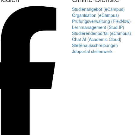
Studienangebot (eCampus)
Organisation (eCampus)
Prüfungsverwaltung (FlexNow)
Lernmanagement (Stud.IP)
Studierendenportal (eCampus)
Chat AI
(
Academic Cloud
)
Stellenausschreibungen
Jobportal stellenwerk