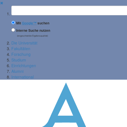
✖
Suchbegriff
Mit
Google™
suchen
Interne Suche nutzen
(eingeschränkte Ergebnisqualität)
Die Universität
Fakultäten
Forschung
Studium
Einrichtungen
Alumni
International