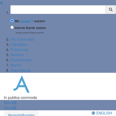
✖
Suchbegriff
Mit
Google™
suchen
Interne Suche nutzen
(eingeschränkte Ergebnisqualität)
Die Universität
Fakultäten
Forschung
Studium
Einrichtungen
Alumni
International
In publica commoda
Menü
Menü
ENGLISH
Veranstaltungen