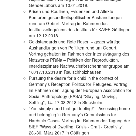
GenderLabors am 10.01.2019.
Krisen und Routinen, Evidenzen und Affekte –
Konturen gesundheitspolitischer Aushandlungen
rund um Geburt. Vortrag im Rahmen des
Institutskolloquiums des Instituts für KA/EE Göttingen
am 12.12.2018.
Goldstandards und Rote Rosen – gegenwärtige
Aushandlungen von Politiken rund um Geburt.
Vortrag gehalten im Rahmen der Intensivtagung des
Netzwerks PRiNa – Politiken der Reproduktion,
interdisziplinäre Nachwuchsforscherinnengruppe am
16./17.10.2018 in Rauischholzhausen.
Pursuing the desire for a child in the context of
Germany’s Reception Politics for Refugees. Vortrag
im Rahmen der Tagung der European Association for
Social Anthropology (EASA) “Staying, Moving,
Settling”, 14.-17.08.2018 in Stockholm.
"You simply need that gut feeling!" - Assessing home
and belonging in Germany's Commissions for
Hardship Cases. Vortrag im Rahmen der Tagung der
SIEF "Ways of Dwelling: Crisis - Craft - Creativity",
26.-30. März 2017 in Göttingen