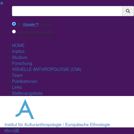
✖
Suchbegriff
Mit
Google™
suchen
Interne Suche nutzen
(eingeschränkte Ergebnisqualität)
HOME
Institut
Studium
Forschung
VISUELLE ANTHROPOLOGIE (CVA)
Team
Publikationen
Links
Stellenangebote
Institut für Kulturanthropologie / Europäische Ethnologie
Menü