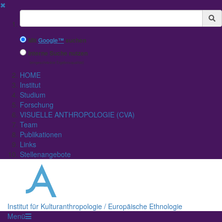
✖
Suchbegriff
Mit
Google™
suchen
Interne Suche nutzen
(eingeschränkte Ergebnisqualität)
HOME
Institut
Studium
Forschung
VISUELLE ANTHROPOLOGIE (CVA)
Team
Publikationen
Links
Stellenangebote
Institut für Kulturanthropologie / Europäische Ethnologie
Menü