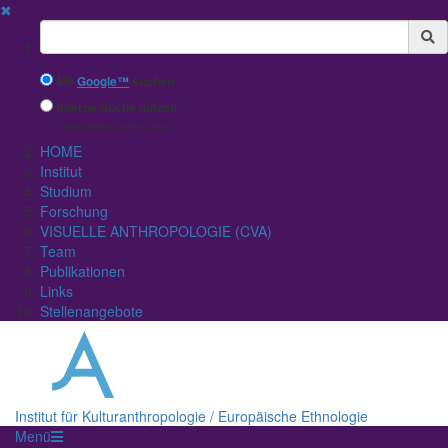
✖
Suchbegriff
Mit
Google™
suchen
Interne Suche nutzen
(eingeschränkte Ergebnisqualität)
HOME
Institut
Studium
Forschung
VISUELLE ANTHROPOLOGIE (CVA)
Team
Publikationen
Links
Stellenangebote
Institut für Kulturanthropologie / Europäische Ethnologie
Menü