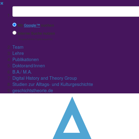
✖
Suchbegriff
Mit
Google™
suchen
Interne Suche nutzen
(eingeschränkte Ergebnisqualität)
Team
Lehre
Publikationen
Doktorand/innen
B.A./ M.A.
Digital History and Theory Group
Studien zur Alltags- und Kulturgeschichte
geschichtstheorie.de