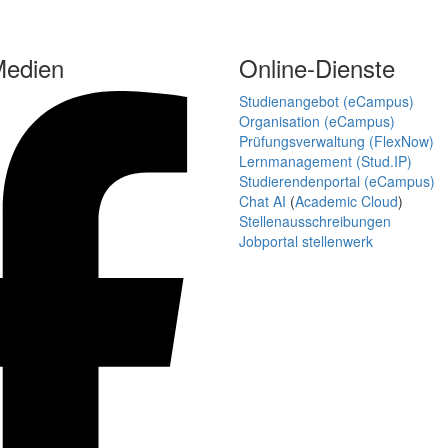
Medien
Online-Dienste
Studienangebot (eCampus)
Organisation (eCampus)
Prüfungsverwaltung (FlexNow)
Lernmanagement (Stud.IP)
Studierendenportal (eCampus)
Chat AI
(
Academic Cloud
)
Stellenausschreibungen
Jobportal stellenwerk