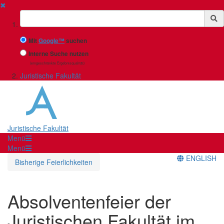
✖
Suchbegriff
Mit
Google™
suchen
Interne Suche nutzen
(eingeschränkte Ergebnisqualität)
Juristische Fakultät
Juristische Fakultät
Menü
Menü
ENGLISH
Bisherige Feierlichkeiten
Absolventenfeier der
Juristischen Fakultät im