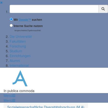
✖
Suchbegriff
Mit
Google™
suchen
Interne Suche nutzen
(eingeschränkte Ergebnisqualität)
Die Universität
Fakultäten
Forschung
Studium
Einrichtungen
Alumni
International
In publica commoda
Menü
Menü
Sozialwissenschaftliche Diversitätsforschung (M.A)