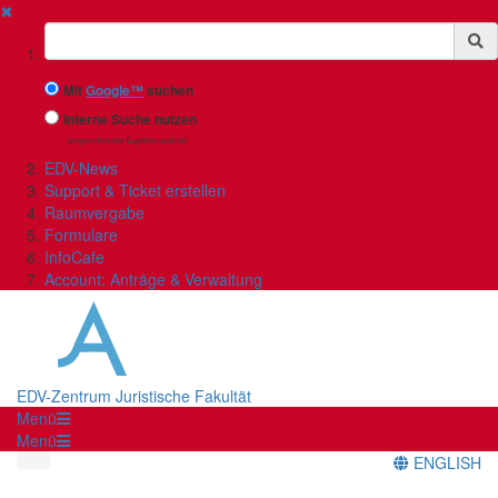
✖
Suchbegriff
Mit
Google™
suchen
Interne Suche nutzen
(eingeschränkte Ergebnisqualität)
EDV-News
Support & Ticket erstellen
Raumvergabe
Formulare
InfoCafe
Account: Anträge & Verwaltung
EDV-Zentrum Juristische Fakultät
Menü
Menü
ENGLISH