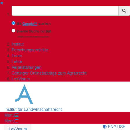
✖
Suchbegriff
Mit
Google™
suchen
Interne Suche nutzen
(eingeschränkte Ergebnisqualität)
Institut
Forschungsprojekte
Team
Lehre
Veranstaltungen
Göttinger Onlinebeiträge zum Agrarrecht
LexVinum
Institut für Landwirtschaftsrecht
Menü
Menü
ENGLISH
LexVinum