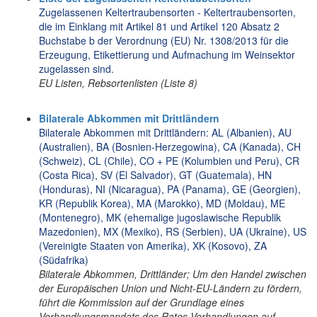
Zugelassenen Keltertraubensorten - Keltertraubensorten,
die im Einklang mit Artikel 81 und Artikel 120 Absatz 2
Buchstabe b der Verordnung (EU) Nr. 1308/2013 für die
Erzeugung, Etikettierung und Aufmachung im Weinsektor
zugelassen sind.
EU Listen, Rebsortenlisten (Liste 8)
Bilaterale Abkommen mit Drittländern
Bilaterale Abkommen mit Drittländern: AL (Albanien), AU
(Australien), BA (Bosnien-Herzegowina), CA (Kanada), CH
(Schweiz), CL (Chile), CO + PE (Kolumbien und Peru), CR
(Costa Rica), SV (El Salvador), GT (Guatemala), HN
(Honduras), NI (Nicaragua), PA (Panama), GE (Georgien),
KR (Republik Korea), MA (Marokko), MD (Moldau), ME
(Montenegro), MK (ehemalige jugoslawische Republik
Mazedonien), MX (Mexiko), RS (Serbien), UA (Ukraine), US
(Vereinigte Staaten von Amerika), XK (Kosovo), ZA
(Südafrika)
Bilaterale Abkommen, Drittländer; Um den Handel zwischen
der Europäischen Union und Nicht-EU-Ländern zu fördern,
führt die Kommission auf der Grundlage eines
Verhandlungsmandats des Rates Verhandlungen auf