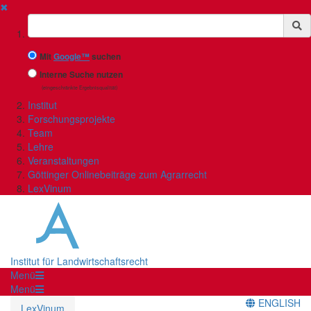
✖
Suchbegriff
Mit
Google™
suchen
Interne Suche nutzen
(eingeschränkte Ergebnisqualität)
Institut
Forschungsprojekte
Team
Lehre
Veranstaltungen
Göttinger Onlinebeiträge zum Agrarrecht
LexVinum
Institut für Landwirtschaftsrecht
Menü
Menü
ENGLISH
LexVinum