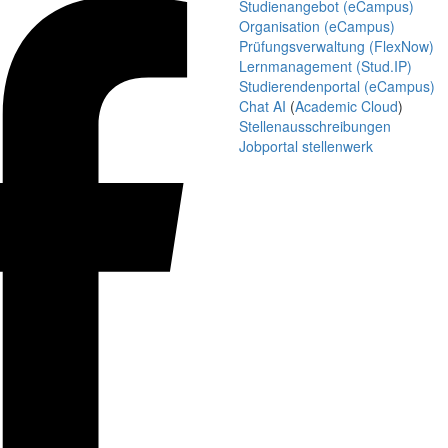
Studienangebot (eCampus)
Organisation (eCampus)
Prüfungsverwaltung (FlexNow)
Lernmanagement (Stud.IP)
Studierendenportal (eCampus)
Chat AI
(
Academic Cloud
)
Stellenausschreibungen
Jobportal stellenwerk