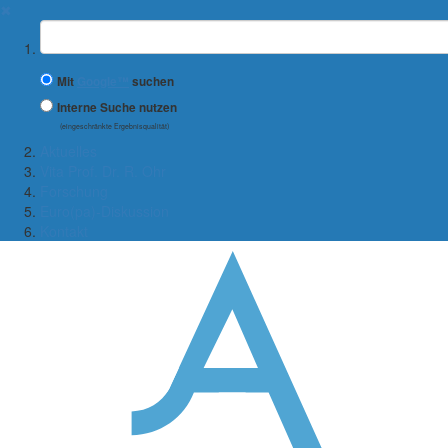
✖
Suchbegriff
Mit
Google™
suchen
Interne Suche nutzen
(eingeschränkte Ergebnisqualität)
Aktuelles
Vita Prof. Dr. R. Ohr
Forschung
Euro(pa)-Diskussion
Kontakt