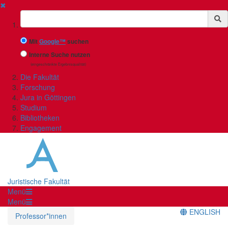
✖
Suchbegriff
Mit
Google™
suchen
Interne Suche nutzen
(eingeschränkte Ergebnisqualität)
Die Fakultät
Forschung
Jura in Göttingen
Studium
Bibliotheken
Engagement
Juristische Fakultät
Menü
Menü
ENGLISH
Professor*innen