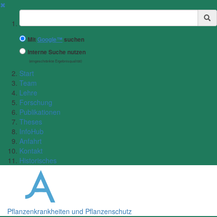
✖
Suchbegriff
Mit
Google™
suchen
Interne Suche nutzen
(eingeschränkte Ergebnisqualität)
Start
Team
Lehre
Forschung
Publikationen
Theses
InfoHub
Anfahrt
Kontakt
Historisches
Pflanzenkrankheiten und Pflanzenschutz