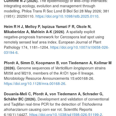
Cunniffe N J (2026).
The epidemiology of wild–crop interfaces:
integrating ecology, evolution and management through
modelling. Philos Trans R Soc Lond B Biol Sci 28 May 2026; 381
(1951): 20250110.
https://doi.org/10.1098/rstb.2025.0110
.
Heim R H J, Melloy P, Ispizua Yamati F R, Okole N,
Mikaberidze A, Mahlein A-K (2026)
. A spatially explicit
negative‑prognosis framework for Cercospora leaf spot using
remotely sensed leaf area index. European Journal of Plant
Pathology 174, 1181–1204.
https://doi.org/10.1007/s10658-026-
03194-6
.
Pfordt A, Simm D, Koopmann B, von Tiedemann A, Kollmar M
(2026).
Genome sequences of
Verticillium longisporum
strains
M058 and M219, members of the A1D1 type-II lineage.
Microbiology Resource Announcements 15:e00168-26.
https://doi.org/10.1128/mra.00168-26
.
Douanla-Meli C, Pfordt A, von Tiedemann A, Schrader G,
Schäfer BC (2026).
Development and validation of conventional
and TaqMan real-time PCR for the detection of
Trichoderma
afroharzianum
causing corn ear rot. Scientific Reports
6;16(1):14427.
https://doi.org/10.1038/s41598-026-51199-2
.