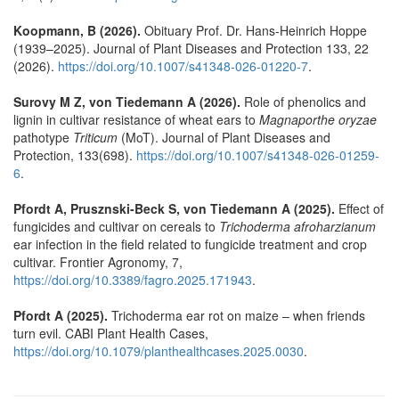
Koopmann, B (2026).
Obituary Prof. Dr. Hans-Heinrich Hoppe
(1939–2025). Journal of Plant Diseases and Protection 133, 22
(2026).
https://doi.org/10.1007/s41348-026-01220-7
.
Surovy M Z, von Tiedemann A (2026).
Role of phenolics and
lignin in cultivar resistance of wheat ears to
Magnaporthe oryzae
pathotype
Triticum
(MoT). Journal of Plant Diseases and
Protection, 133(698).
https://doi.org/10.1007/s41348-026-01259-
6
.
Pfordt A, Prusznski-Beck S, von Tiedemann A (2025).
Effect of
fungicides and cultivar on cereals to
Trichoderma afroharzianum
ear infection in the field related to fungicide treatment and crop
cultivar. Frontier Agronomy, 7,
https://doi.org/10.3389/fagro.2025.171943
.
Pfordt A (2025).
Trichoderma ear rot on maize – when friends
turn evil. CABI Plant Health Cases,
https://doi.org/10.1079/planthealthcases.2025.0030
.