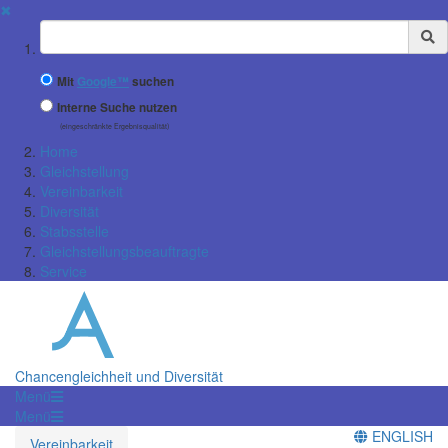
✖
Suchbegriff
Mit
Google™
suchen
Interne Suche nutzen
(eingeschränkte Ergebnisqualität)
Home
Gleichstellung
Vereinbarkeit
Diversität
Stabsstelle
Gleichstellungsbeauftragte
Service
Chancengleichheit und Diversität
Menü
Menü
ENGLISH
Vereinbarkeit