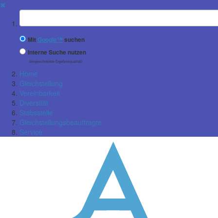
✖
Suchbegriff
Mit
Google™
suchen
Interne Suche nutzen
(eingeschränkte Ergebnisqualität)
Home
Gleichstellung
Vereinbarkeit
Diversität
Stabsstelle
Gleichstellungsbeauftragte
Service