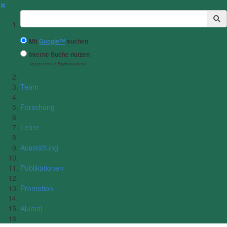
✖
Suchbegriff
Mit
Google™
suchen
Interne Suche nutzen
(eingeschränkte Ergebnisqualität)
Team
Forschung
Lehre
Ausstattung
Publikationen
Promotion
Alumni