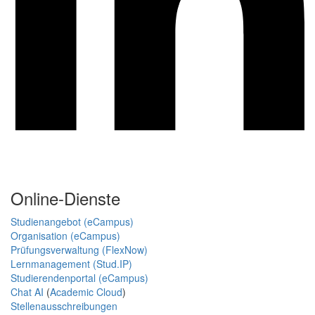
Online-Dienste
Studienangebot (eCampus)
Organisation (eCampus)
Prüfungsverwaltung (FlexNow)
Lernmanagement (Stud.IP)
Studierendenportal (eCampus)
Chat AI
(
Academic Cloud
)
Stellenausschreibungen