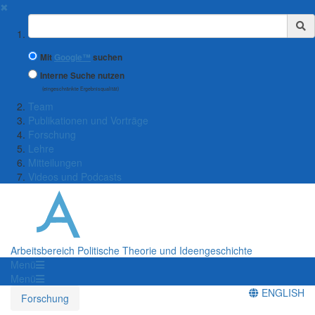
✖
Suchbegriff
Mit
Google™
suchen
Interne Suche nutzen
(eingeschränkte Ergebnisqualität)
Team
Publikationen und Vorträge
Forschung
Lehre
Mitteilungen
Videos und Podcasts
Arbeitsbereich Politische Theorie und Ideengeschichte
Menü
Menü
ENGLISH
Forschung