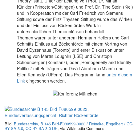
Theory“ statt. Unter der Leitung von Prof. Dr. Mirjam
Künkler (Princeton/Göttingen) und Prof. Dr. Tine Stein (Kiel)
und in Kooperation mit der Carl Friedrich von Siemens
Stiftung sowie der Fritz-Thyssen-Stiftung wurde das Wirken
und der Einfluss von Böckenfördes Werk in
unterschiedlichen Themenblöcken behandelt.
Themen waren unter anderem Hermann Hellers und Carl
Schmitts Einfluss auf Böckenförde mit einem Vortrag von
David Dyzenhaus (Toronto) und einer Diskussion unter
Leitung von Martin Loughlin (LSE) und Christoph
Schoenberger (Konstanz), oder „Homogeneity and Identity
Politics“ mit Beiträgen von David Abraham (Miami) und
Ellen Kennedy (UPenn). Das Programm kann
unter diesem
Link
eingesehen werden.
Bild:
Bundesarchiv, B 145 Bild-F080599-0023 / Reineke, Engelbert / CC-
BY-SA 3.0
,
CC BY-SA 3.0 DE
, via Wikimedia Commons