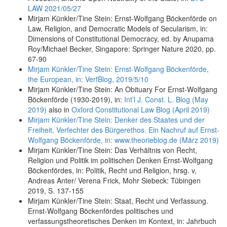
LAW 2021/05/27
Mirjam Künkler/Tine Stein: Ernst-Wolfgang Böckenförde on
Law, Religion, and Democratic Models of Secularism, in:
Dimensions of Constitutional Democracy, ed. by Anupama
Roy/Michael Becker, Singapore: Springer Nature 2020, pp.
67-90
Mirjam Künkler/Tine Stein: Ernst-Wolfgang Böckenförde,
the European, in: VerfBlog, 2019/5/10
Mirjam Künkler/Tine Stein: An Obituary For Ernst-Wolfgang
Böckenförde (1930-2019), in:
Int’l J. Const. L. Blog (May
2019)
also in
Oxford Constitutional Law Blog (April 2019)
Mirjam Künkler/Tine Stein: Denker des Staates und der
Freiheit, Verfechter des Bürgerethos. Ein Nachruf auf Ernst-
Wolfgang Böckenförde, in: www.theorieblog.de (März 2019)
Mirjam Künkler/Tine Stein: Das Verhältnis von Recht,
Religion und Politik im politischen Denken Ernst-Wolfgang
Böckenfördes, in: Politik, Recht und Religion, hrsg. v,
Andreas Anter/ Verena Frick, Mohr Siebeck: Tübingen
2019, S. 137-155
Mirjam Künkler/Tine Stein: Staat, Recht und Verfassung.
Ernst-Wolfgang Böckenfördes politisches und
verfassungstheoretisches Denken im Kontext, in: Jahrbuch