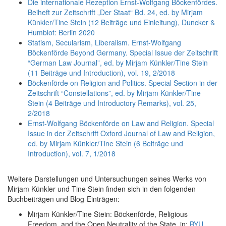
Die internationale Rezeption Ernst-Wolfgang Böckenfördes.
Beiheft zur Zeitschrift „Der Staat“ Bd. 24, ed. by Mirjam
Künkler/Tine Stein (12 Beiträge und Einleitung), Duncker &
Humblot: Berlin 2020
Statism, Secularism, Liberalism. Ernst-Wolfgang
Böckenförde Beyond Germany. Special Issue der Zeitschrift
“German Law Journal”, ed. by Mirjam Künkler/Tine Stein
(11 Beiträge und Introduction), vol. 19, 2/2018
Böckenförde on Religion and Politics. Special Section in der
Zeitschrift “Constellations”, ed. by Mirjam Künkler/Tine
Stein (4 Beiträge und Introductory Remarks), vol. 25,
2/2018
Ernst-Wolfgang Böckenförde on Law and Religion. Special
Issue in der Zeitschrift Oxford Journal of Law and Religion,
ed. by Mirjam Künkler/Tine Stein (6 Beiträge und
Introduction), vol. 7, 1/2018
Weitere Darstellungen und Untersuchungen seines Werks von
Mirjam Künkler und Tine Stein finden sich in den folgenden
Buchbeiträgen und Blog-Einträgen:
Mirjam Künkler/Tine Stein: Böckenförde, Religious
Freedom, and the Open Neutrality of the State, in:
BYU